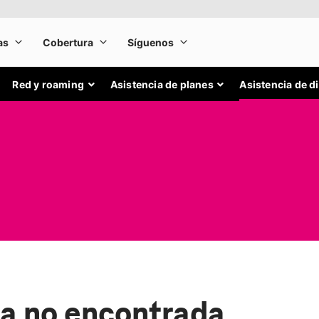
Red y roaming
Asistencia de planes
Asistencia de d