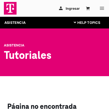
ASISTENCIA
ASISTENCIA
Tutoriales