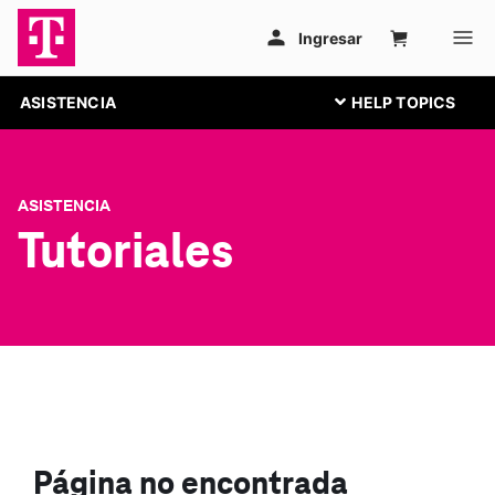
ASISTENCIA
ASISTENCIA
Tutoriales