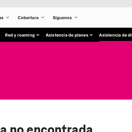
Red y roaming
Asistencia de planes
Asistencia de d