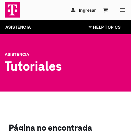
ASISTENCIA
ASISTENCIA
Tutoriales