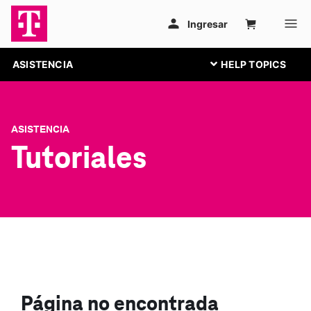
ASISTENCIA
ASISTENCIA
Tutoriales