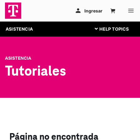
ASISTENCIA
ASISTENCIA
Tutoriales