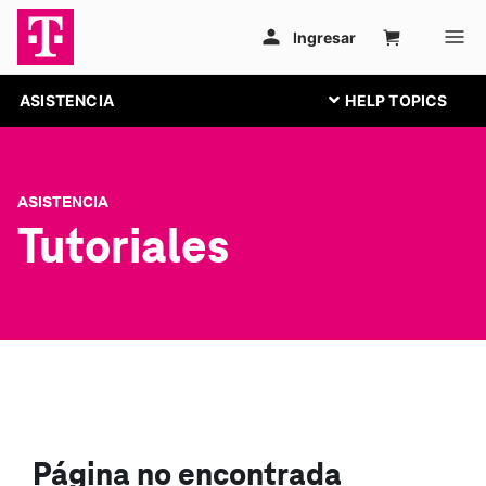
ASISTENCIA
ASISTENCIA
Tutoriales