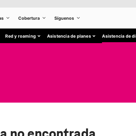
Red y roaming
Asistencia de planes
Asistencia de d