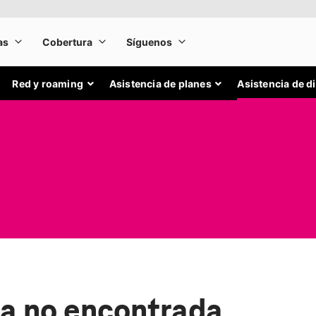
Red y roaming
Asistencia de planes
Asistencia de d