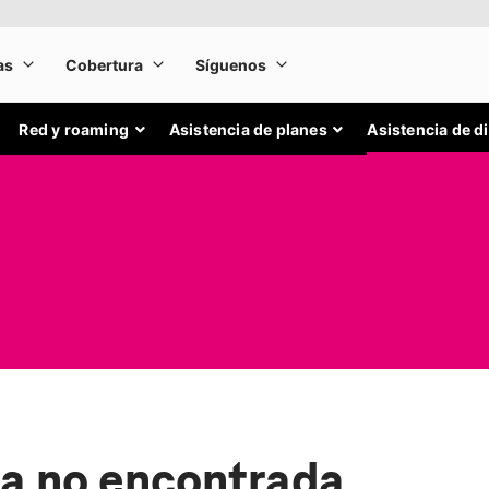
Red y roaming
Asistencia de planes
Asistencia de d