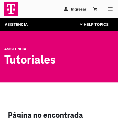
ASISTENCIA
ASISTENCIA
Tutoriales