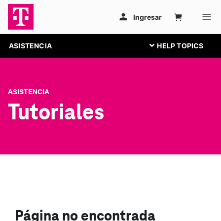
ASISTENCIA
ASISTENCIA
Tutoriales