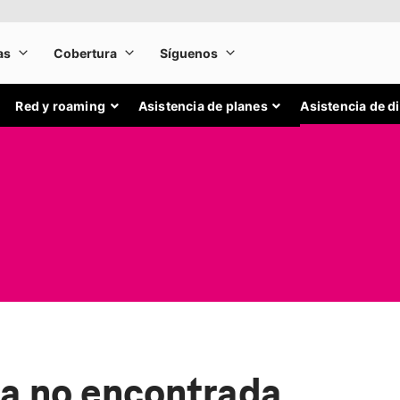
Red y roaming
Asistencia de planes
Asistencia de d