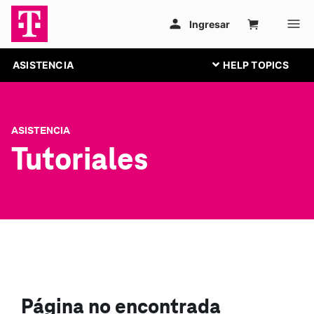
ASISTENCIA
ASISTENCIA
Tutoriales