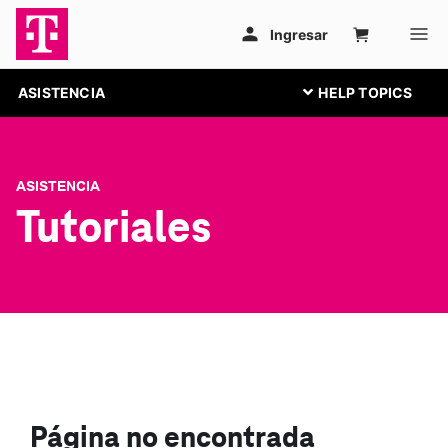
ASISTENCIA
ASISTENCIA
Tutoriales