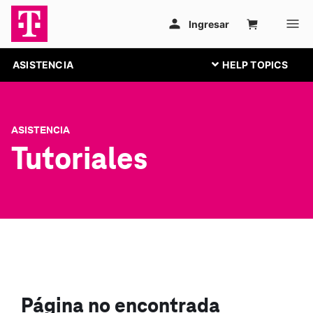
ASISTENCIA
ASISTENCIA
Tutoriales