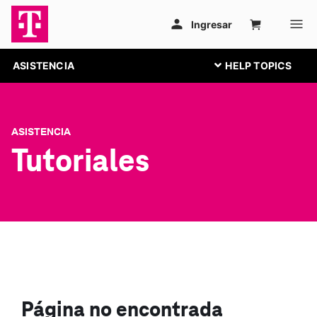
ASISTENCIA
ASISTENCIA
Tutoriales