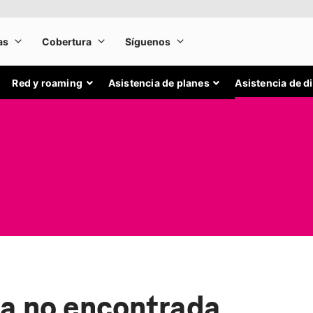
Red y roaming
Asistencia de planes
Asistencia de d