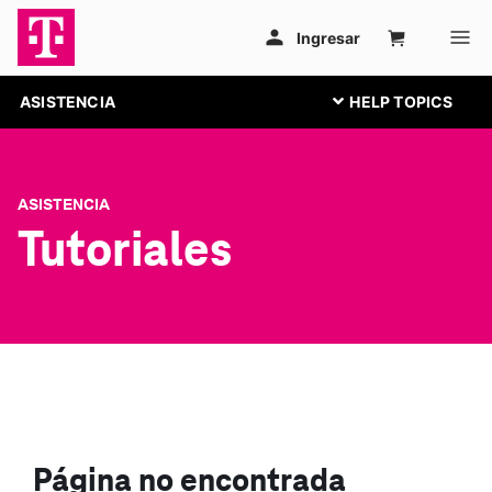
ASISTENCIA
ASISTENCIA
Tutoriales