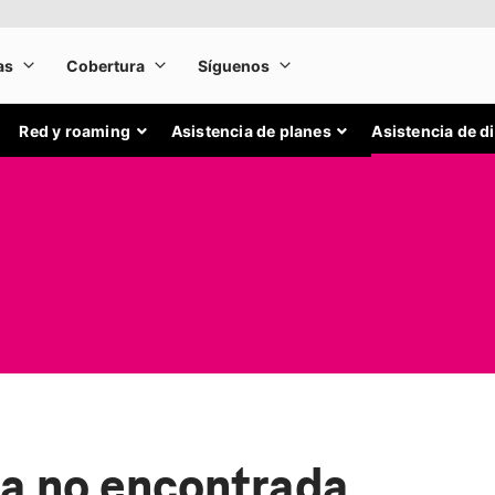
Red y roaming
Asistencia de planes
Asistencia de d