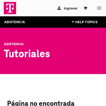
ASISTENCIA
ASISTENCIA
Tutoriales