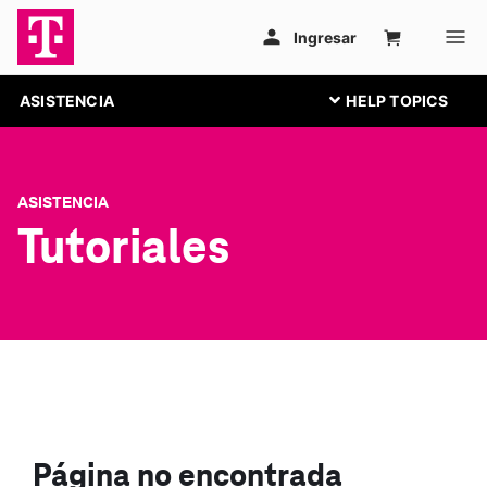
ASISTENCIA
ASISTENCIA
Tutoriales