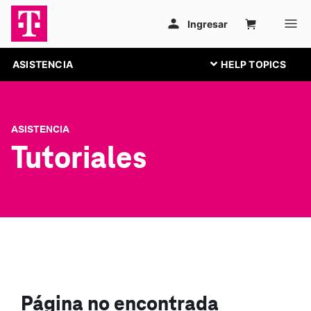
ASISTENCIA
ASISTENCIA
Tutoriales