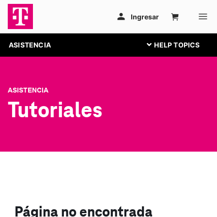
ASISTENCIA
ASISTENCIA
Tutoriales