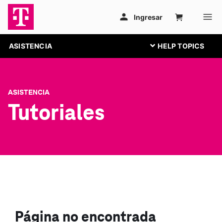
ASISTENCIA
ASISTENCIA
Tutoriales