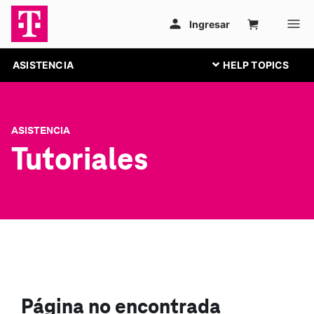
ASISTENCIA
ASISTENCIA
Tutoriales