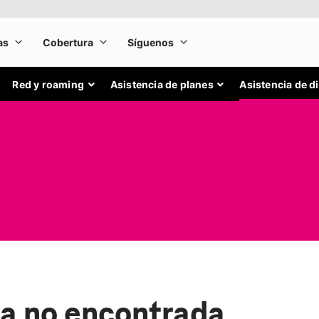
Red y roaming
Asistencia de planes
Asistencia de d