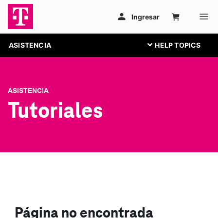
ASISTENCIA
ASISTENCIA
Tutoriales