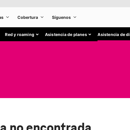
Red y roaming
Asistencia de planes
Asistencia de d