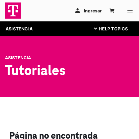
ASISTENCIA
ASISTENCIA
Tutoriales