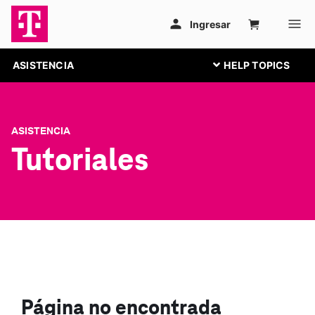
ASISTENCIA
ASISTENCIA
Tutoriales