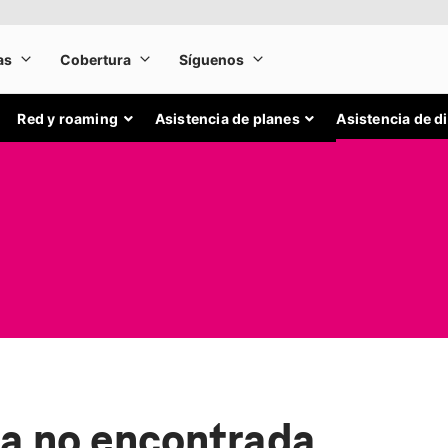
Red y roaming
Asistencia de planes
Asistencia de d