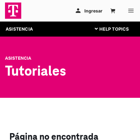
ASISTENCIA
ASISTENCIA
Tutoriales