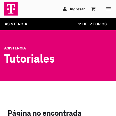
ASISTENCIA
ASISTENCIA
Tutoriales