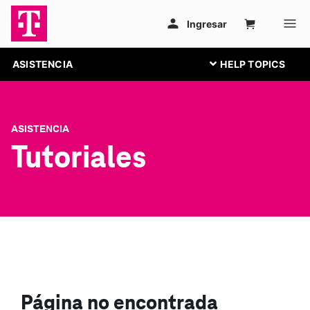
ASISTENCIA
ASISTENCIA
Tutoriales