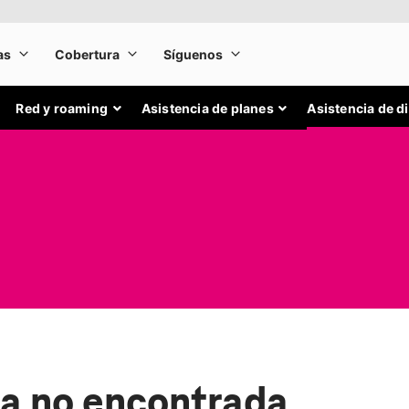
Red y roaming
Asistencia de planes
Asistencia de d