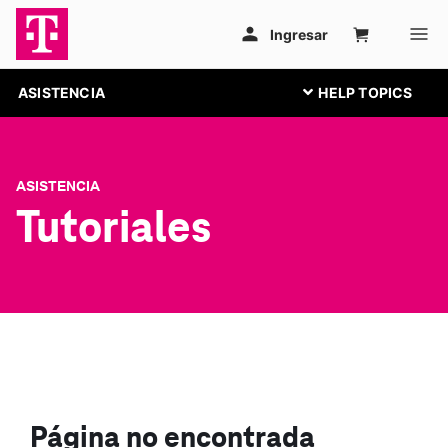
ASISTENCIA
ASISTENCIA
Tutoriales