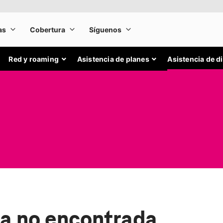
Red y roaming
Asistencia de planes
Asistencia de d