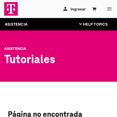
ASISTENCIA
ASISTENCIA
Tutoriales