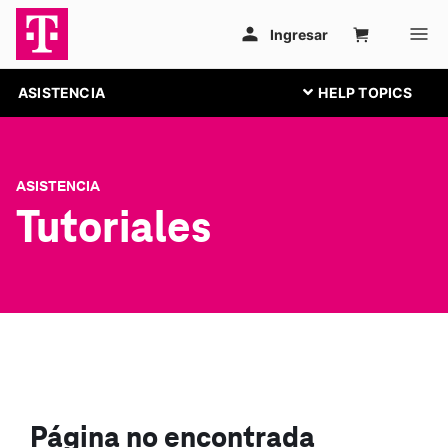
ASISTENCIA
ASISTENCIA
Tutoriales