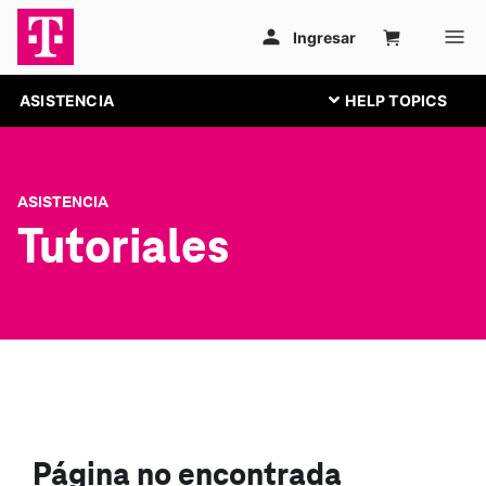
ASISTENCIA
ASISTENCIA
Tutoriales