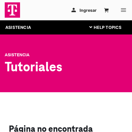
ASISTENCIA
ASISTENCIA
Tutoriales