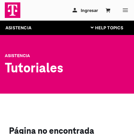
ASISTENCIA
ASISTENCIA
Tutoriales