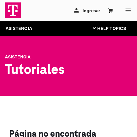
ASISTENCIA
ASISTENCIA
Tutoriales