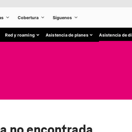
Red y roaming
Asistencia de planes
Asistencia de d