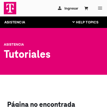
ASISTENCIA
ASISTENCIA
Tutoriales