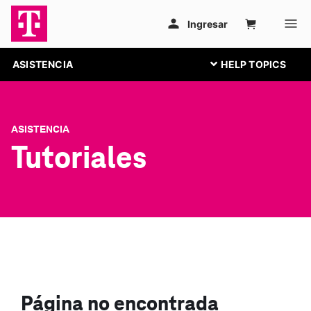
ASISTENCIA
ASISTENCIA
Tutoriales