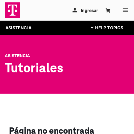
ASISTENCIA
ASISTENCIA
Tutoriales