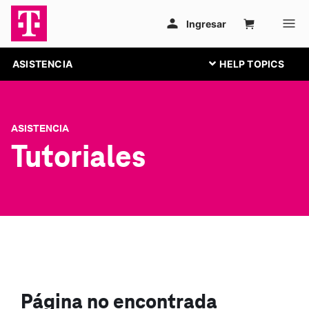
ASISTENCIA
ASISTENCIA
Tutoriales